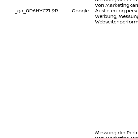
von Marketingka
_ga_0D6HYCZL9R
Google
Auslieferung perso
Werbung, Messung
Webseitenperfor
Messung der Per