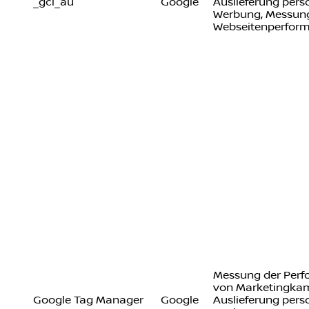
_gcl_au
Google
Auslieferung perso
Werbung, Messung
Webseitenperfor
Messung der Per
von Marketingka
Google Tag Manager
Google
Auslieferung perso