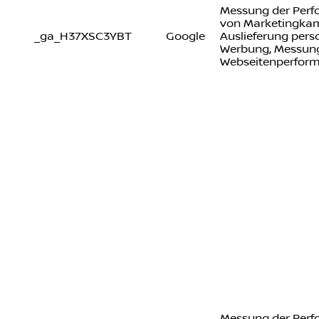
Messung der Per
von Marketingka
_ga_H37XSC3YBT
Google
Auslieferung perso
Werbung, Messung
Webseitenperfor
Messung der Per