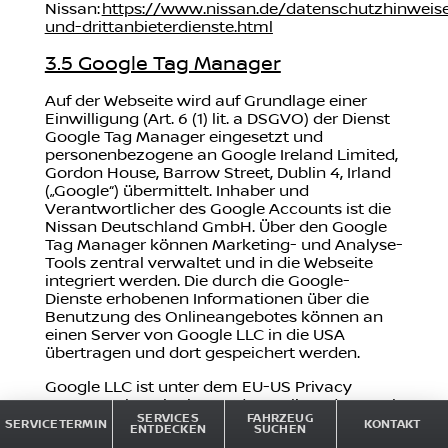
Nissan:
https://www.nissan.de/datenschutzhinweise
und-drittanbieterdienste.html
3.5 Google Tag Manager
Auf der Webseite wird auf Grundlage einer
Einwilligung (Art. 6 (1) lit. a DSGVO) der Dienst
Google Tag Manager eingesetzt und
personenbezogene an Google Ireland Limited,
Gordon House, Barrow Street, Dublin 4, Irland
(„Google“) übermittelt. Inhaber und
Verantwortlicher des Google Accounts ist die
Nissan Deutschland GmbH. Über den Google
Tag Manager können Marketing- und Analyse-
Tools zentral verwaltet und in die Webseite
integriert werden. Die durch die Google-
Dienste erhobenen Informationen über die
Benutzung des Onlineangebotes können an
einen Server von Google LLC in die USA
übertragen und dort gespeichert werden.
Google LLC ist unter dem EU-US Privacy
Framework registriert und unterliegt demnach
SERVICES
FAHRZEUG
einem Angemessenheitsbeschluss der EU für
SERVICETERMIN
KONTAKT
ENTDECKEN
SUCHEN
Drittlandsübermittlungen außerhalb der