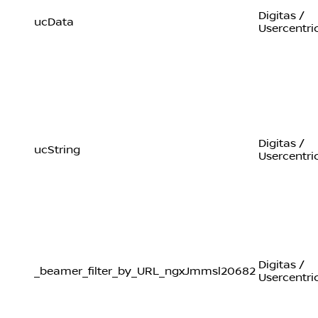
Digitas /
ucData
Usercentri
Digitas /
ucString
Usercentri
Digitas /
_beamer_filter_by_URL_ngxJmmsl20682
Usercentri