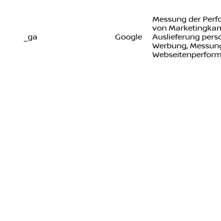
Messung der Per
von Marketingka
_ga
Google
Auslieferung perso
Werbung, Messung
Webseitenperfor