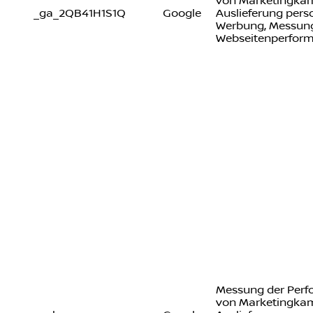
von Marketingka
_ga_2QB41H1S1Q
Google
Auslieferung perso
Werbung, Messung
Webseitenperfor
Messung der Per
von Marketingka